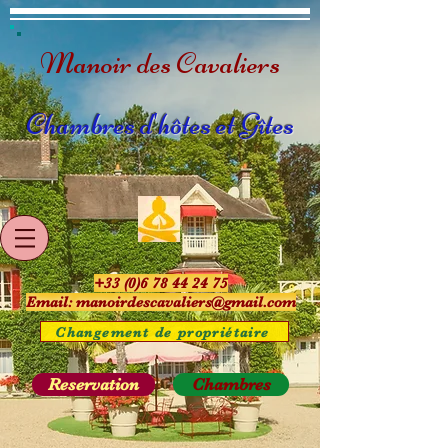
Manoir des Cavaliers
Chambres d'hôtes et Gîtes
+33 (0)6 78 44 24 75
Email:
manoirdescavaliers@gmail.com
Changement de propriétaire
Reservation
Chambres