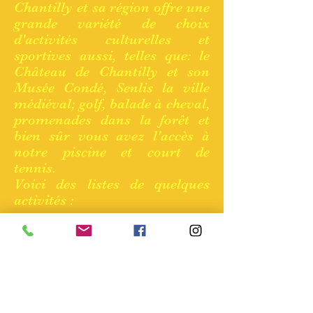
Chantilly et sa région offre une
grande variété de choix
d'activités culturelles et
sportives aussi, telles que: le
Château de Chantilly et son
Musée Condé, Senlis la ville
médiéval; golf, balade à cheval,
promenades dans la
forêt et
bien sûr vous avez l'accès à
notre piscine et court de
tennis.
V
oici des listes de quelques
activités :
ACTIVITÉS CULTURELLES
ACTIVITÉS SPORTIVES